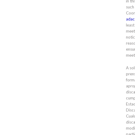
in th
such
Coor
adac
least
meet
notic
reas
ensur
meet
A sol
prens
forma
apro
disc
cump
Esta
Disc
Cual
disc
modi
parti