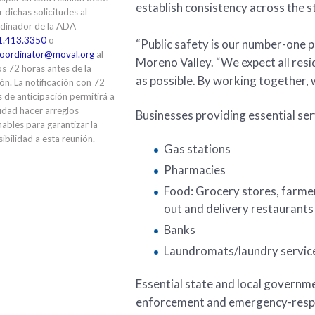
establish consistency across the s
ir dichas solicitudes al
dinador de la ADA
1.413.3350
o
“Public safety is our number-one p
oordinator@moval.org
al
Moreno Valley. “We expect all resi
s 72 horas antes de la
as possible. By working together, w
ón. La notificación con 72
 de anticipación permitirá a
udad hacer arreglos
Businesses providing essential ser
ables para garantizar la
ibilidad a esta reunión.
Gas stations
Pharmacies
Food: Grocery stores, farmer
out and delivery restaurant
Banks
Laundromats/laundry servic
Essential state and local governme
enforcement and emergency-respon