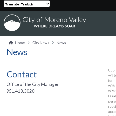
Translate | Traducir
Home
City News
News
News
Upon 
Contact
will 
form
Office of the City Manager
with 
951.413.3020
with
Disab
perso
requi
acco