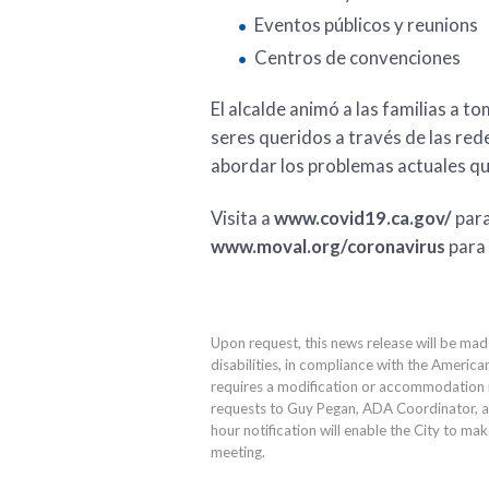
Eventos públicos y reunions
Centros de convenciones
El alcalde animó a las familias a t
seres queridos a través de las red
abordar los problemas actuales q
Visita a
www.covid19.ca.gov/
para
www.moval.org/coronavirus
para 
Upon request, this news release will be mad
disabilities, in compliance with the America
requires a modification or accommodation in
requests to Guy Pegan, ADA Coordinator, 
hour notification will enable the City to ma
meeting.