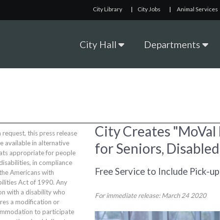
City Library
|
City Jobs
|
Animal Services
City Hall
Departments
City Creates "MoVal
request, this press release
be available in alternative
for Seniors, Disable
ats appropriate for people
disabilities, in compliance
Free Service to Include Pick-u
 the Americans with
ilities Act of 1990. Any
n with a disability who
For immediate release: March 24 2020
res a modification or
mmodation to participate