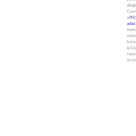
dirig
Coor
al
95
adac
meno
reuni
horas
la Ci
razon
acces