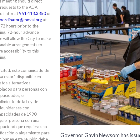
is meeting should direct
 requests to the ADA
dinator at
951.413.3350
or
oordinator@moval.org
at
 72 hours prior to the
ing. 72-hour advance
e will allow the City to make
onable arrangements to
e accessibility to this
ing.
icitud, este comunicado de
a estará disponible en
tos alternativos
piados para personas con
apacidades, en
limiento de la Ley de
dounidenses con
apacidades de 1990.
quier persona con una
apacidad que requiera una
ficación o alojamiento para
Governor Gavin Newsom has issued
cipar en esta reunión debe