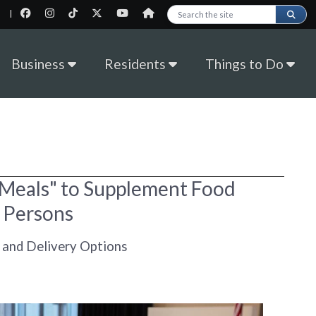
|
Search this site
Business
Residents
Things to Do
 Meals" to Supplement Food
d Persons
p and Delivery Options