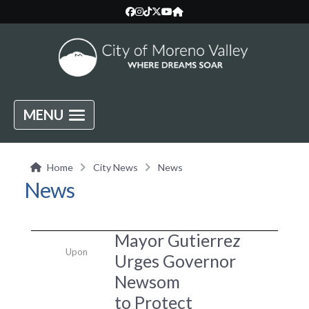
MENU
Home
City News
News
News
Mayor Gutierrez
Upon
Urges Governor
Newsom
to Protect