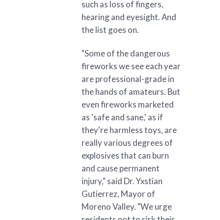
such as loss of fingers,
hearing and eyesight. And
the list goes on.
"Some of the dangerous
fireworks we see each year
are professional-grade in
the hands of amateurs. But
even fireworks marketed
as 'safe and sane,' as if
they're harmless toys, are
really various degrees of
explosives that can burn
and cause permanent
injury," said Dr. Yxstian
Gutierrez, Mayor of
Moreno Valley. "We urge
residents not to risk their