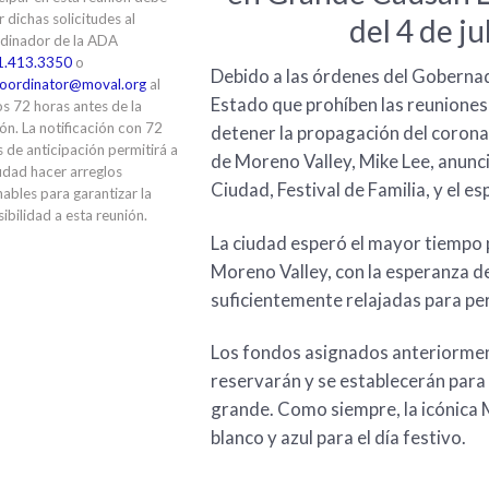
ir dichas solicitudes al
del 4 de j
dinador de la ADA
1.413.3350
o
Debido a las órdenes del Gobernad
oordinator@moval.org
al
Estado que prohíben las reuniones
s 72 horas antes de la
ón. La notificación con 72
detener la propagación del corona
 de anticipación permitirá a
de Moreno Valley, Mike Lee, anunció
udad hacer arreglos
Ciudad, Festival de Familia, y el e
ables para garantizar la
ibilidad a esta reunión.
La ciudad esperó el mayor tiempo p
Moreno Valley, con la esperanza de
suficientemente relajadas para per
Los fondos asignados anteriorment
reservarán y se establecerán para
grande. Como siempre, la icónica M
blanco y azul para el día festivo.