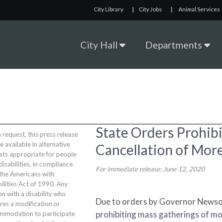
City Library
|
City Jobs
|
Animal Services
City Hall
Departments
State Orders Prohib
request, this press release
be available in alternative
Cancellation of More
ats appropriate for people
disabilities, in compliance
For immediate release: June 12, 2020
 the Americans with
ilities Act of 1990. Any
n with a disability who
Due to orders by Governor Newsom a
res a modification or
prohibiting mass gatherings of mo
mmodation to participate