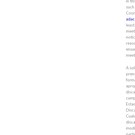
in th
such
Coor
adac
least
meet
notic
reas
ensur
meet
A sol
prens
forma
apro
disc
cump
Esta
Disc
Cual
disc
modi
parti