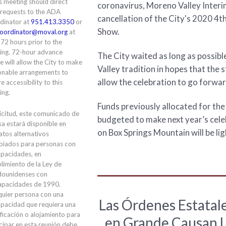
is meeting should direct
coronavirus, Moreno Valley Inter
 requests to the ADA
cancellation of the City's 2020 4t
dinator at
951.413.3350
or
Show.
oordinator@moval.org
at
 72 hours prior to the
ing. 72-hour advance
The City waited as long as possib
e will allow the City to make
Valley tradition in hopes that the
onable arrangements to
allow the celebration to go forwar
e accessibility to this
ing.
Funds previously allocated for the 
icitud, este comunicado de
budgeted to make next year’s cele
a estará disponible en
on Box Springs Mountain will be lig
tos alternativos
piados para personas con
apacidades, en
limiento de la Ley de
dounidenses con
apacidades de 1990.
quier persona con una
Las Órdenes Estatal
apacidad que requiera una
ficación o alojamiento para
en Grande Causan L
cipar en esta reunión debe