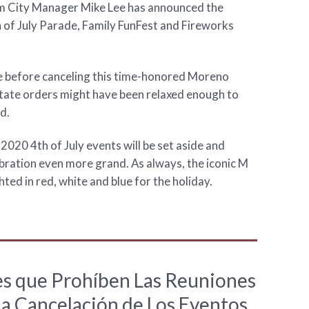
im City Manager Mike Lee has announced the
h of July Parade, Family FunFest and Fireworks
le before canceling this time-honored Moreno
 state orders might have been relaxed enough to
d.
2020 4th of July events will be set aside and
bration even more grand. As always, the iconic M
hted in red, white and blue for the holiday.
es que Prohíben Las Reuniones
a Cancelación de Los Eventos