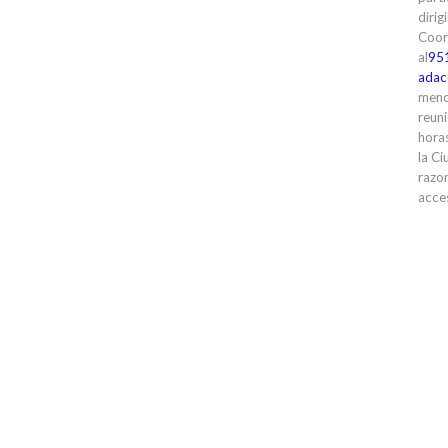
dirig
Coor
al
95
adac
meno
reuni
horas
la Ci
razon
acces