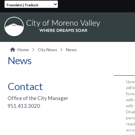
Translate | Traducir
Home
City News
News
News
Upon 
Contact
will 
form
Office of the City Manager
with 
951.413.3020
with
Disab
perso
requi
acco