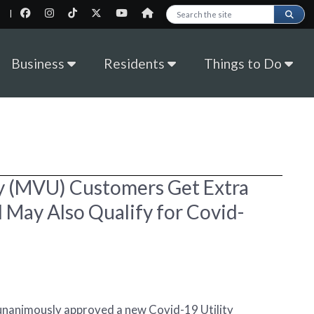
|
Search this site
Business
Residents
Things to Do
ty (MVU) Customers Get Extra
d May Also Qualify for Covid-
unanimously approved a new Covid-19 Utility