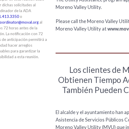
ir dichas solicitudes al
Moreno Valley Utility.
dinador de la ADA
1.413.3350
o
Please call the Moreno Valley Util
oordinator@moval.org
al
Moreno Valley Utility at
www.mova
s 72 horas antes de la
ón. La notificación con 72
 de anticipación permitirá a
udad hacer arreglos
ables para garantizar la
ibilidad a esta reunión.
Los clientes de 
Obtienen Tiempo Ad
También Pueden Ca
El alcalde y el ayuntamiento han
Asistencia de Servicios Públicos C
Moreno Valley Utility (MVU) que i