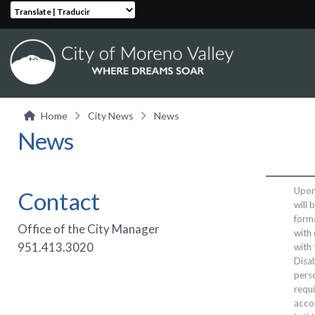
Translate | Traducir
Home
City News
News
News
Upon 
Contact
will 
form
Office of the City Manager
with 
951.413.3020
with
Disab
perso
requi
acco