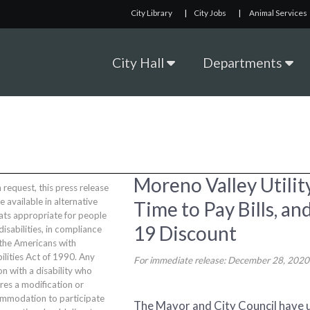
City Library
|
City Jobs
|
Animal Services
City Hall
Departments
Moreno Valley Utili
request, this press release
be available in alternative
Time to Pay Bills, an
ats appropriate for people
19 Discount
disabilities, in compliance
 the Americans with
ilities Act of 1990. Any
For immediate release: December 28, 2020
n with a disability who
res a modification or
mmodation to participate
The Mayor and City Council have 