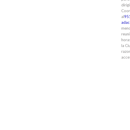
dirig
Coor
al
95
adac
meno
reuni
horas
la Ci
razon
acces