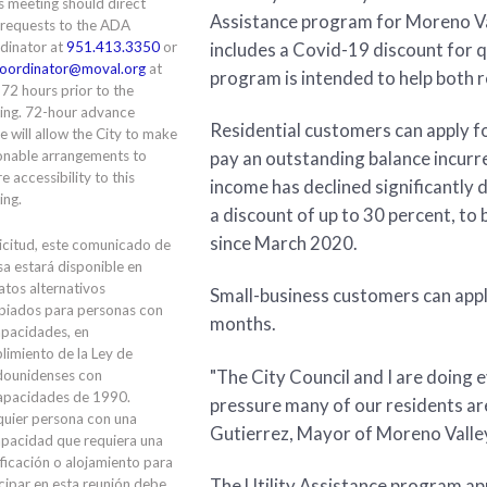
is meeting should direct
Assistance program for Moreno Val
 requests to the ADA
includes a Covid-19 discount for q
dinator at
951.413.3350
or
oordinator@moval.org
at
program is intended to help both 
 72 hours prior to the
ing. 72-hour advance
Residential customers can apply 
e will allow the City to make
pay an outstanding balance incurre
onable arrangements to
e accessibility to this
income has declined significantly 
ing.
a discount of up to 30 percent, to
since March 2020.
icitud, este comunicado de
a estará disponible en
tos alternativos
Small-business customers can appl
piados para personas con
months.
apacidades, en
limiento de la Ley de
"The City Council and I are doing 
dounidenses con
apacidades de 1990.
pressure many of our residents are
quier persona con una
Gutierrez, Mayor of Moreno Valle
apacidad que requiera una
ficación o alojamiento para
The Utility Assistance program app
cipar en esta reunión debe