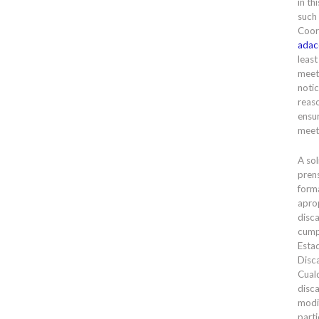
in th
such
Coor
adac
least
meet
notic
reas
ensur
meet
A sol
prens
forma
apro
disc
cump
Esta
Disc
Cual
disc
modi
parti