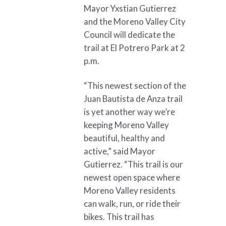
Mayor Yxstian Gutierrez
and the Moreno Valley City
Council will dedicate the
trail at El Potrero Park at 2
p.m.
“This newest section of the
Juan Bautista de Anza trail
is yet another way we’re
keeping Moreno Valley
beautiful, healthy and
active,” said Mayor
Gutierrez. “This trail is our
newest open space where
Moreno Valley residents
can walk, run, or ride their
bikes. This trail has