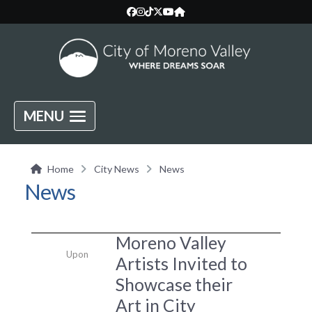
MENU
Home
City News
News
News
Moreno Valley
Upon
Artists Invited to
Showcase their
Art in City